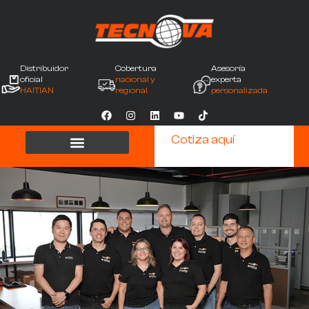
Distribuidor
Cobertura
Asesoría
oficial
nacional y
experta
HAITIAN
regional
personalizada
Cotiza aquí