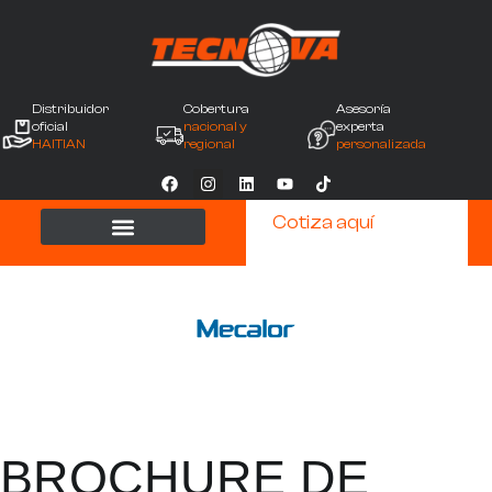
Distribuidor
Cobertura
Asesoría
oficial
nacional y
experta
HAITIAN
regional
personalizada
Cotiza aquí
BROCHURE DE