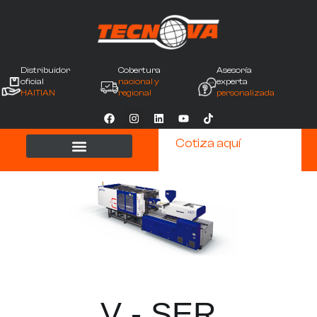
Distribuidor
Cobertura
Asesoría
oficial
nacional y
experta
HAITIAN
regional
personalizada
Cotiza aquí
V - SER