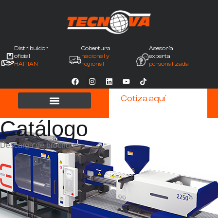
Distribuidor
Cobertura
Asesoría
oficial
nacional y
experta
HAITIAN
regional
personalizada
Cotiza aquí
Catálogo
Descarga de brochures